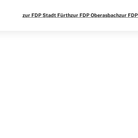
zur FDP Stadt Fürth
zur FDP Oberasbach
zur FDP
erantwortlichkeiten, zu Verfahren und natürlich zum