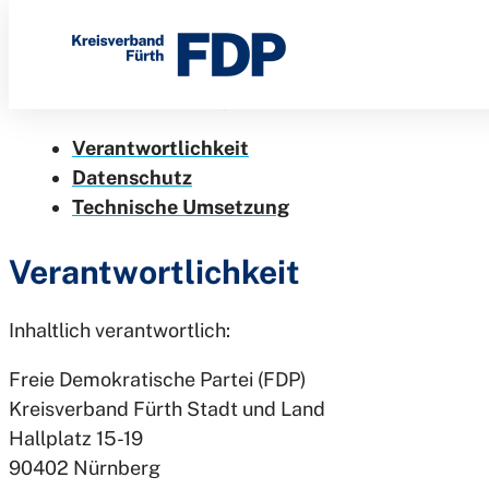
Rechtliches
Direkt
zum
Inhalt
In unserem Impressum geben wir Ihnen Auskunft zu V
Verantwortlichkeit
Datenschutz
Technische Umsetzung
Verantwortlichkeit
Inhaltlich verantwortlich:
Freie Demokratische Partei (FDP)
Kreisverband Fürth Stadt und Land
Hallplatz 15-19
90402 Nürnberg